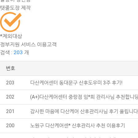
탯줄도장 제작
*제외대상
정부지원 서비스 이용고객
검색 :
203
개
번호
203
다산케어센터 동대문구 산후도우미 3주 후기!
202
(A+)다산케어센터 중랑점 임*희 관리사님 추천합니당
201
감사한 마음에 다산케어 산후관리사님 후기 올립니다
200
노원구 다산케어센* 산후관리사 추천 이용후기